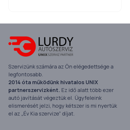
Szervizünk számára az Ön elégedettsége a
legfontosabb.
2014 óta működünk hivatalos UNIX
partnerszervizként.
Ez idő alatt több ezer
autó javítását végeztük el. Ügyfeleink
elismerését jelzi, hogy kétszer is mi nyertük
el az „Év Kia szervize” díjat.