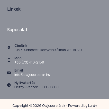
Linkek
K
apcsolat
Címünk
1097 Budapest, Könyves Kálmán krt. 18-20.
Mobil:
+36 (70) 413-2159
Email:
info@olajcserearak.hu
Nyitvatartás
Hétfő - Péntek: 8:00 - 17:00
Copyright © 2026 Olajcsere árak - Powered by Lurdy