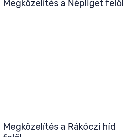
Megközelítés a Népliget felől
Megközelítés a Rákóczi híd