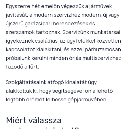
Egyszerre hét emelőn végezzük a járművek
javítását, a modern szervizhez modern, új vagy
újszerű garázsipari berendezések és
szerszámok tartoznak. Szervizünk munkatársai
igyekeznek családias, az ügyfelekkel közvetlen
kapcsolatot kialakítani, és ezzel párhuzamosan
próbálunk kerülni minden óriás multiszervizhez
fűződő allűrt.
Szolgáltatásaink átfogó kínálatát úgy
alakítottuk ki, hogy segítségével ön a lehető
legtöbb örömét lelhesse gépjárművében.
Miért válassza