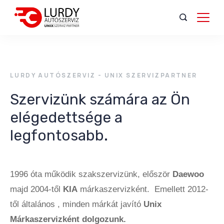
LURDY AUTÓSZERVIZ - UNIX SZERVIZPARTNER
Szervizünk számára az Ön
elégedettsége a
legfontosabb.
1996 óta működik szakszervizünk, először
Daewoo
majd 2004-től
KIA
márkaszervizként. Emellett 2012-
től általános , minden márkát javító
Unix
Márkaszervizként dolgozunk.