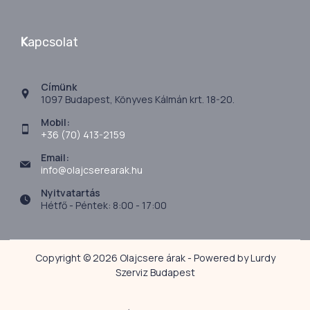
K
apcsolat
Címünk
1097 Budapest, Könyves Kálmán krt. 18-20.
Mobil:
+36 (70) 413-2159
Email:
info@olajcserearak.hu
Nyitvatartás
Hétfő - Péntek: 8:00 - 17:00
Copyright © 2026 Olajcsere árak - Powered by Lurdy
Szerviz Budapest