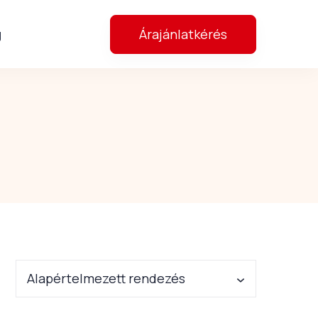
Árajánlatkérés
g