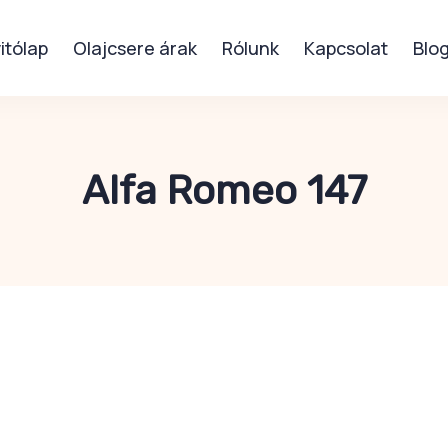
itólap
Olajcsere árak
Rólunk
Kapcsolat
Blo
Alfa Romeo 147