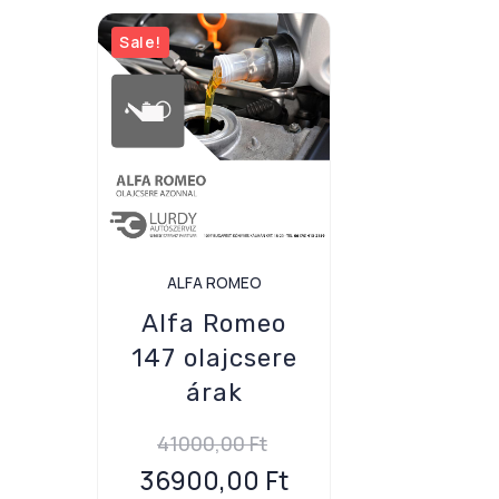
Sale!
ALFA ROMEO
Alfa Romeo
147 olajcsere
árak
41000,00
Ft
36900,00
Ft