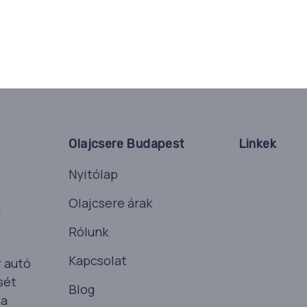
Olajcsere Budapest
Linkek
Nyitólap
Olajcsere árak
a
Rólunk
Kapcsolat
r autó
sét
Blog
ia