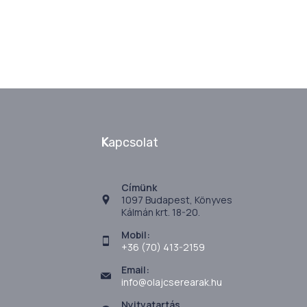
K
apcsolat
Címünk
1097 Budapest, Könyves
Kálmán krt. 18-20.
Mobil:
+36 (70) 413-2159
Email:
info@olajcserearak.hu
Nyitvatartás