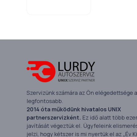
Szervizünk számára az Ön elégedettsége 
legfontosabb.
2014 óta működünk hivatalos UNIX
partnerszervizként.
Ez idő alatt több eze
javítását végeztük el. Ügyfeleink elismeré
jelzi, hogy kétszer is mi nyertük el az „Év K