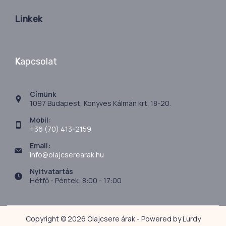
Linkek
K
apcsolat
Címünk
1097 Budapest, Könyves Kálmán krt. 18-20.
Mobil:
+36 (70) 413-2159
Email:
info@olajcserearak.hu
Nyitvatartás
Hétfő - Péntek: 8:00 - 17:00
Copyright © 2026 Olajcsere árak - Powered by Lurdy