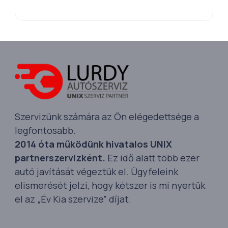
Szervizünk számára az Ön elégedettsége a
legfontosabb.
2014 óta működünk hivatalos UNIX
partnerszervizként.
Ez idő alatt több ezer
autó javítását végeztük el. Ügyfeleink
elismerését jelzi, hogy kétszer is mi nyertük
el az „Év Kia szervize” díjat.