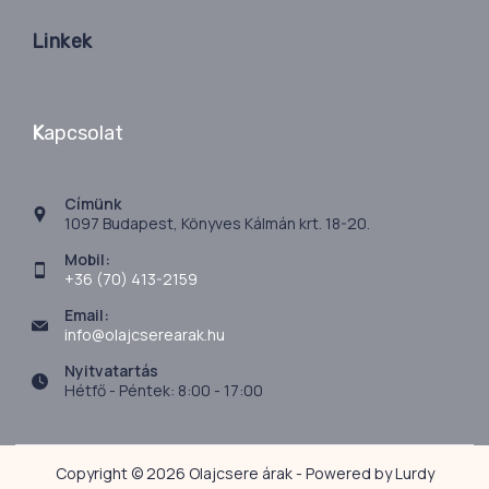
Linkek
K
apcsolat
Címünk
1097 Budapest, Könyves Kálmán krt. 18-20.
Mobil:
+36 (70) 413-2159
Email:
info@olajcserearak.hu
Nyitvatartás
Hétfő - Péntek: 8:00 - 17:00
Copyright © 2026 Olajcsere árak - Powered by Lurdy