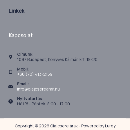
Linkek
K
apcsolat
Címünk
1097 Budapest, Könyves Kálmán krt. 18-20.
Mobil:
+36 (70) 413-2159
Email:
info@olajcserearak.hu
Nyitvatartás
Hétfő - Péntek: 8:00 - 17:00
Copyright © 2026 Olajcsere árak - Powered by Lurdy