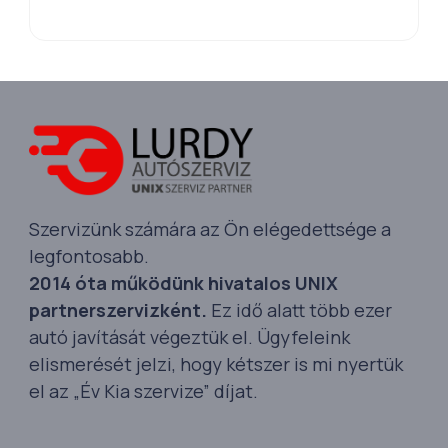
Szervizünk számára az Ön elégedettsége a
legfontosabb.
2014 óta működünk hivatalos UNIX
partnerszervizként.
Ez idő alatt több ezer
autó javítását végeztük el. Ügyfeleink
elismerését jelzi, hogy kétszer is mi nyertük
el az „Év Kia szervize” díjat.