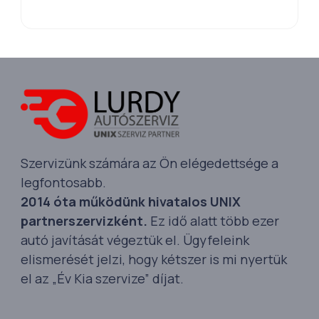
Szervizünk számára az Ön elégedettsége a
legfontosabb.
2014 óta működünk hivatalos UNIX
partnerszervizként.
Ez idő alatt több ezer
autó javítását végeztük el. Ügyfeleink
elismerését jelzi, hogy kétszer is mi nyertük
el az „Év Kia szervize” díjat.