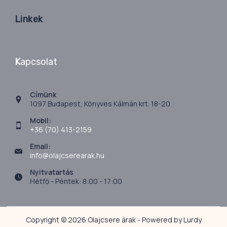
Linkek
K
apcsolat
Címünk
1097 Budapest, Könyves Kálmán krt. 18-20.
Mobil:
+36 (70) 413-2159
Email:
info@olajcserearak.hu
Nyitvatartás
Hétfő - Péntek: 8:00 - 17:00
Copyright © 2026 Olajcsere árak - Powered by Lurdy