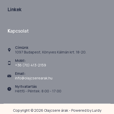
Linkek
K
apcsolat
Címünk
1097 Budapest, Könyves Kálmán krt. 18-20.
Mobil:
+36 (70) 413-2159
Email:
info@olajcserearak.hu
Nyitvatartás
Hétfő - Péntek: 8:00 - 17:00
Copyright © 2026 Olajcsere árak - Powered by Lurdy