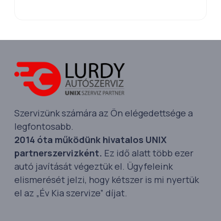
Szervizünk számára az Ön elégedettsége a
legfontosabb.
2014 óta működünk hivatalos UNIX
partnerszervizként.
Ez idő alatt több ezer
autó javítását végeztük el. Ügyfeleink
elismerését jelzi, hogy kétszer is mi nyertük
el az „Év Kia szervize” díjat.