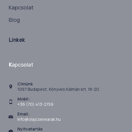
Kapcsolat
Blog
Linkek
K
apcsolat
Címünk
1097 Budapest, Könyves Kálmán krt. 18-20.
Mobil:
+36 (70) 413-2159
Email:
info@olajcserearak.hu
Nyitvatartás