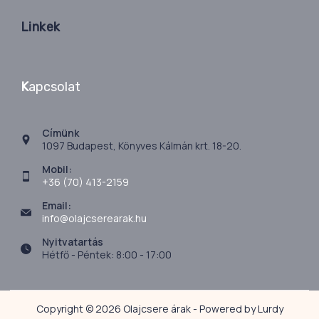
Linkek
K
apcsolat
Címünk
1097 Budapest, Könyves Kálmán krt. 18-20.
Mobil:
+36 (70) 413-2159
Email:
info@olajcserearak.hu
Nyitvatartás
Hétfő - Péntek: 8:00 - 17:00
Copyright © 2026 Olajcsere árak - Powered by Lurdy