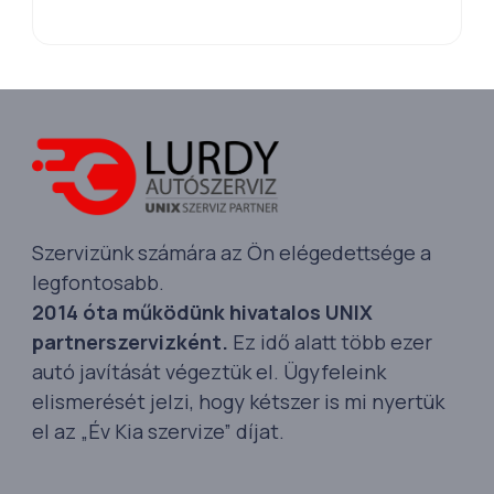
Szervizünk számára az Ön elégedettsége a
legfontosabb.
2014 óta működünk hivatalos UNIX
partnerszervizként.
Ez idő alatt több ezer
autó javítását végeztük el. Ügyfeleink
elismerését jelzi, hogy kétszer is mi nyertük
el az „Év Kia szervize” díjat.