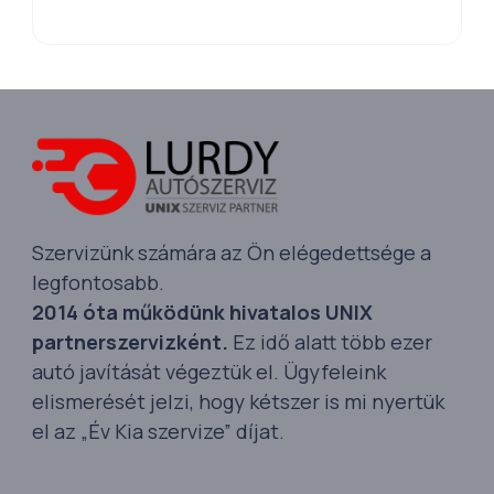
Szervizünk számára az Ön elégedettsége a
legfontosabb.
2014 óta működünk hivatalos UNIX
partnerszervizként.
Ez idő alatt több ezer
autó javítását végeztük el. Ügyfeleink
elismerését jelzi, hogy kétszer is mi nyertük
el az „Év Kia szervize” díjat.