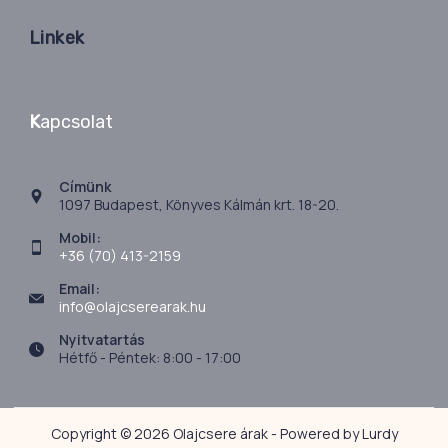
Linkek
K
apcsolat
Címünk
1097 Budapest, Könyves Kálmán krt. 18-20.
Mobil:
+36 (70) 413-2159
Email:
info@olajcserearak.hu
Nyitvatartás
Hétfő - Péntek: 8:00 - 17:00
Copyright © 2026 Olajcsere árak - Powered by Lurdy