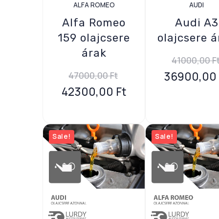
ALFA ROMEO
AUDI
Alfa Romeo
Audi A3
159 olajcsere
olajcsere á
árak
41000,00
F
36900,00
47000,00
Ft
42300,00
Ft
Sale!
Sale!