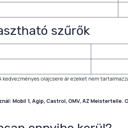
asztható szűrők
A kedvezményes olajcsere ár ezeket nem tartalmazz
ál: Mobil 1, Agip, Castrol, OMV, AZ Meisterteile. 
osan ennyibe kerül?