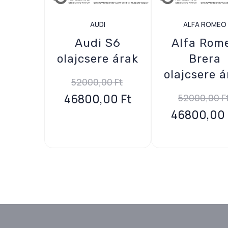
AUDI
ALFA ROMEO
Audi S6
Alfa Rom
olajcsere árak
Brera
olajcsere á
52000,00
Ft
46800,00
Ft
52000,00
F
46800,00