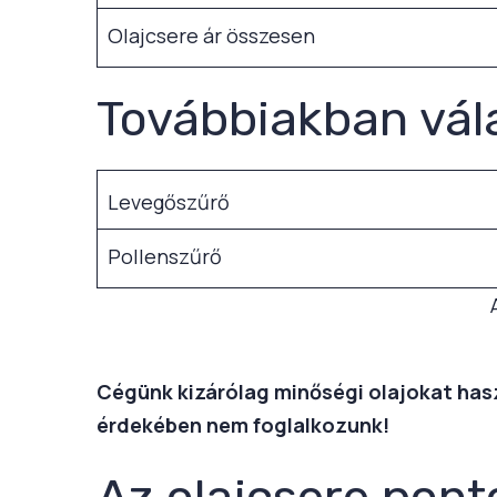
Olajcsere ár összesen
Továbbiakban vál
Levegőszűrő
Pollenszűrő
Cégünk kizárólag minőségi olajokat haszn
érdekében nem foglalkozunk!
Az olajcsere pont