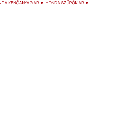
NDA KENŐANYAG ÁR
HONDA SZŰRŐK ÁR