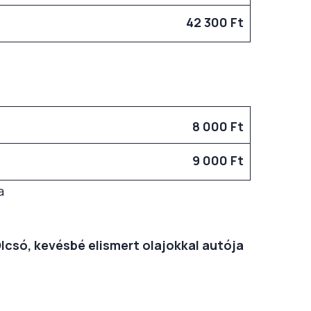
42 300 Ft
8 000 Ft
9 000 Ft
a
Olcsó, kevésbé elismert olajokkal autója