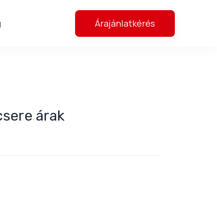
Árajánlatkérés
g
sere árak