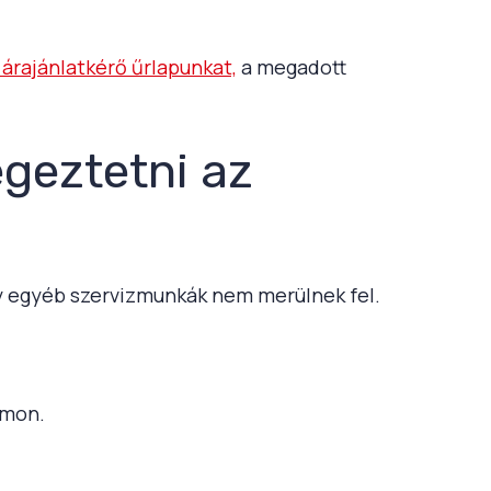
i árajánlatkérő űrlapunkat,
a megadott
égeztetni az
gy egyéb szervizmunkák nem merülnek fel.
ámon.