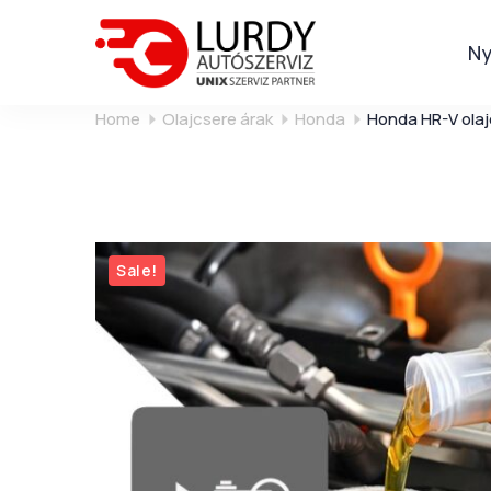
Ny
Home
Olajcsere árak
Honda
Honda HR-V olaj
Sale!