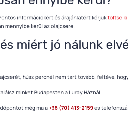
 Pontos információkért és árajánlatért kérjük
töltse k
n mennyibe kerül az olajcsere.
 és miért jó nálunk elv
ajcserét, húsz percnél nem tart tovább, feltéve, ho
alálsz minket Budapesten a Lurdy Háznál.
j időpontot még ma a
+36 (70) 413-2159
es telefonsz