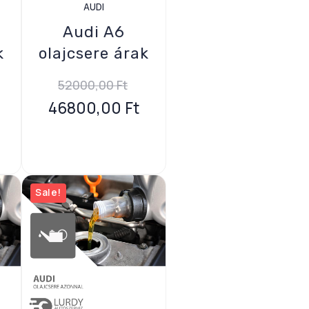
AUDI
Audi A6
k
olajcsere árak
52000,00
Ft
46800,00
Ft
Sale!