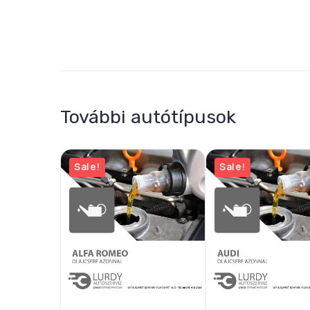
További autótípusok
Sale!
Sale!