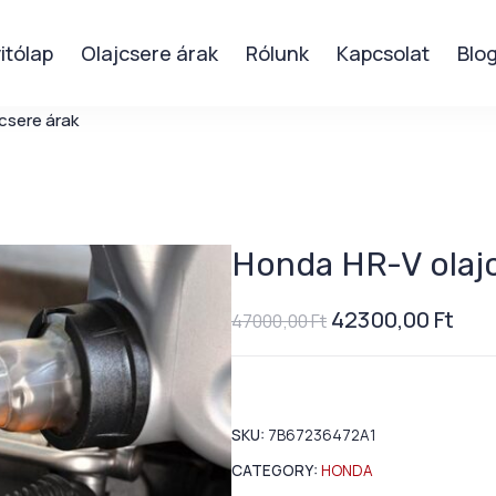
itólap
Olajcsere árak
Rólunk
Kapcsolat
Blo
csere árak
Honda HR-V olajc
42300,00
Ft
47000,00
Ft
SKU:
7B67236472A1
CATEGORY:
HONDA