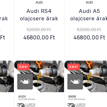
AUDI
AUDI
Audi RS4
Audi A5
rak
olajcsere árak
olajcsere ára
t
52000,00
Ft
52000,00
Ft
Ft
46800,00
Ft
46800,00
Ft
Sale!
Sale!