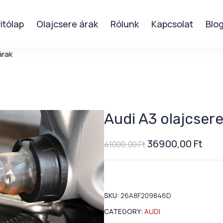
itólap
Olajcsere árak
Rólunk
Kapcsolat
Blo
árak
Audi A3 olajcsere
36900,00
Ft
41000,00
Ft
SKU:
26A8F209846D
CATEGORY:
AUDI