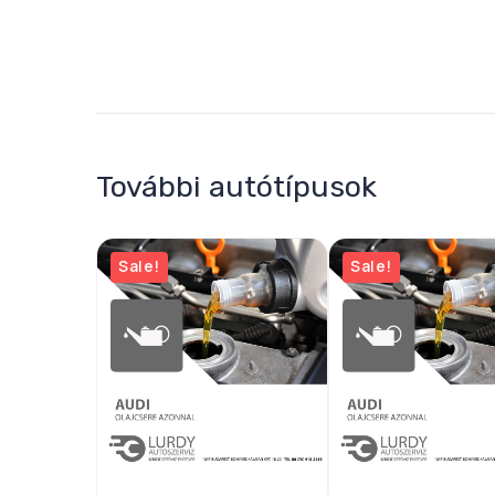
További autótípusok
Sale!
Sale!