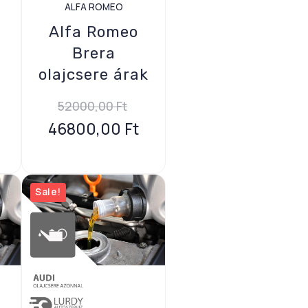
ALFA ROMEO
Alfa Romeo
e
Brera
olajcsere árak
52000,00
Ft
46800,00
Ft
Sale!