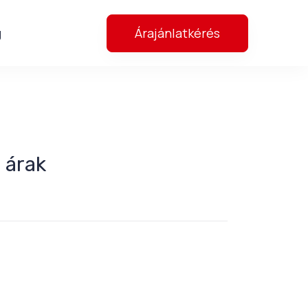
Árajánlatkérés
g
 árak