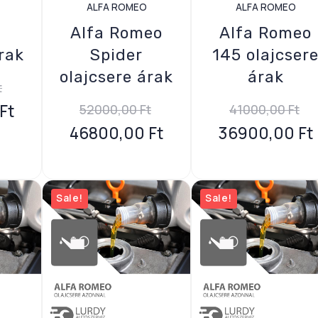
ALFA ROMEO
ALFA ROMEO
Alfa Romeo
Alfa Romeo
rak
Spider
145 olajcser
olajcsere árak
árak
t
Ft
52000,00
Ft
41000,00
Ft
46800,00
Ft
36900,00
Ft
Sale!
Sale!