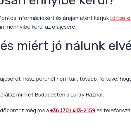
 Pontos információkért és árajánlatért kérjük
töltse k
n mennyibe kerül az olajcsere.
 és miért jó nálunk elv
ajcserét, húsz percnél nem tart tovább, feltéve, ho
alálsz minket Budapesten a Lurdy Háznál.
j időpontot még ma a
+36 (70) 413-2159
es telefonsz