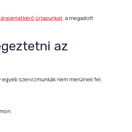
i árajánlatkérő űrlapunkat,
a megadott
égeztetni az
gy egyéb szervizmunkák nem merülnek fel.
ámon.