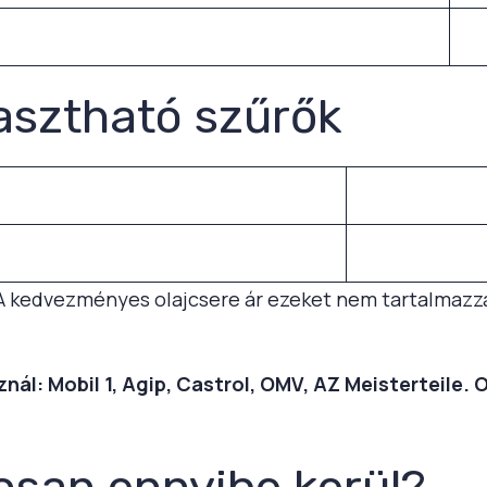
asztható szűrők
A kedvezményes olajcsere ár ezeket nem tartalmazz
ál: Mobil 1, Agip, Castrol, OMV, AZ Meisterteile. 
osan ennyibe kerül?