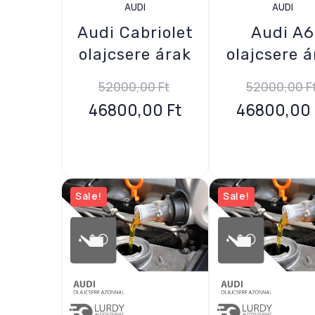
AUDI
AUDI
Audi Cabriolet
Audi A6
olajcsere árak
olajcsere á
52000,00
Ft
52000,00
F
46800,00
Ft
46800,00
Sale!
Sale!