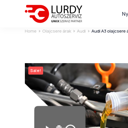
Ny
Home
Olajcsere árak
Audi
Audi A3 olajcsere 
Sale!