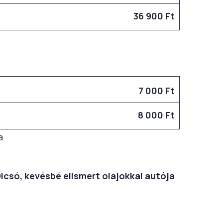
36 900 Ft
7 000 Ft
8 000 Ft
a
Olcsó, kevésbé elismert olajokkal autója