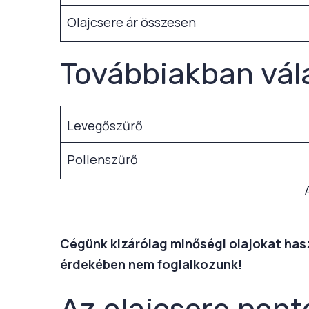
Olajcsere ár összesen
Továbbiakban vál
Levegőszűrő
Pollenszűrő
Cégünk kizárólag minőségi olajokat haszn
érdekében nem foglalkozunk!
Az olajcsere pont