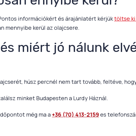
 Pontos információkért és árajánlatért kérjük
töltse k
n mennyibe kerül az olajcsere.
 és miért jó nálunk elv
ajcserét, húsz percnél nem tart tovább, feltéve, ho
alálsz minket Budapesten a Lurdy Háznál.
j időpontot még ma a
+36 (70) 413-2159
es telefonsz