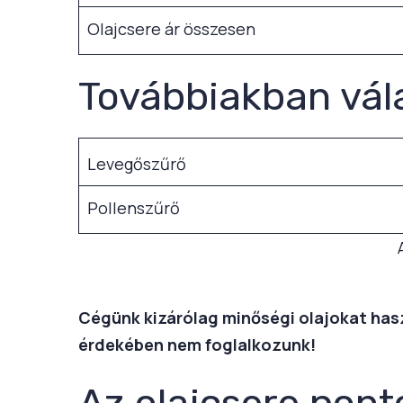
Olajcsere ár összesen
Továbbiakban vál
Levegőszűrő
Pollenszűrő
Cégünk kizárólag minőségi olajokat haszn
érdekében nem foglalkozunk!
Az olajcsere pont