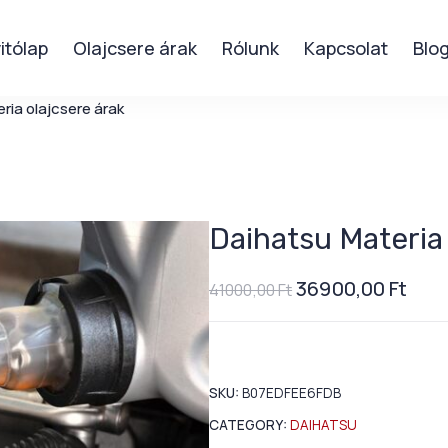
itólap
Olajcsere árak
Rólunk
Kapcsolat
Blo
ria olajcsere árak
Daihatsu Materia 
36900,00
Ft
41000,00
Ft
SKU:
B07EDFEE6FDB
CATEGORY:
DAIHATSU