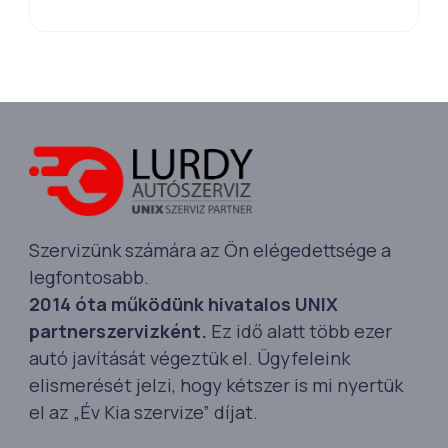
Szervizünk számára az Ön elégedettsége a
legfontosabb.
2014 óta működünk hivatalos UNIX
partnerszervizként.
Ez idő alatt több ezer
autó javítását végeztük el. Ügyfeleink
elismerését jelzi, hogy kétszer is mi nyertük
el az „Év Kia szervize” díjat.