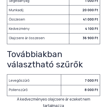
Segédanyag
1 000 Ft
Munkadíj
20 000 Ft
Összesen
41 000 Ft
Kedvezmény
4 100 Ft
Olajcsere ár összesen
36 900 Ft
Továbbiakban
választható szűrők
Levegőszűrő
7 000 Ft
Pollenszűrő
8 000 Ft
A kedvezményes olajcsere ár ezeket nem
tartalmazza