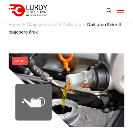
Home
Olajcsere árak
Daihatsu
Daihatsu Sirion II
olajcsere árak
Sale!