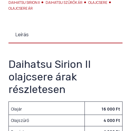
DAIHATSU SIRION II
DAIHATSU SZŰRŐK ÁR
OLAJCSERE
OLAJCSERE ÁR
Leírás
Daihatsu Sirion II
olajcsere árak
részletesen
Olajár
16 000 Ft
Olajszűrő
4 000 Ft