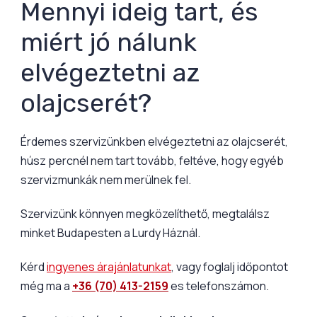
Mennyi ideig tart, és
miért jó nálunk
elvégeztetni az
olajcserét?
Érdemes szervizünkben elvégeztetni az olajcserét,
húsz percnél nem tart tovább, feltéve, hogy egyéb
szervizmunkák nem merülnek fel.
Szervizünk könnyen megközelíthető, megtalálsz
minket Budapesten a Lurdy Háznál.
Kérd
ingyenes árajánlatunkat
, vagy foglalj időpontot
még ma a
+36 (70) 413-2159
es telefonszámon.