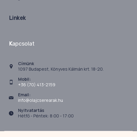
Linkek
K
apcsolat
Címünk
1097 Budapest, Könyves Kálmán krt. 18-20.
Mobil:
+36 (70) 413-2159
Email:
info@olajcserearak.hu
Nyitvatartás
Hétfő - Péntek: 8:00 - 17:00