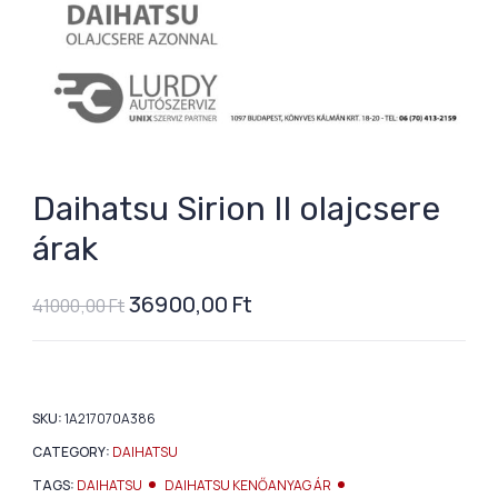
Daihatsu Sirion II olajcsere
árak
36900,00
Ft
41000,00
Ft
SKU:
1A217070A386
CATEGORY:
DAIHATSU
TAGS:
DAIHATSU
DAIHATSU KENŐANYAG ÁR