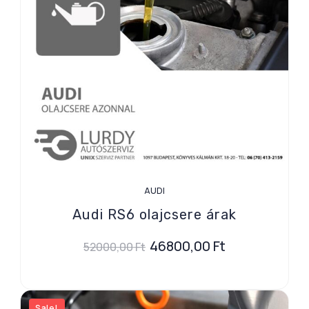
AUDI
Audi RS6 olajcsere árak
46800,00
Ft
52000,00
Ft
Sale!