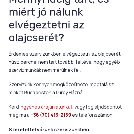
miért jó nálunk
elvégeztetni az
olajcserét?
Érdemes szervizünkben elvégeztetni az olajcserét,
húsz percnél nem tart tovább, feltéve, hogy egyéb
szervizmunkák nem merülnek fel.
Szervizünk könnyen megközelíthető, megtalálsz
minket Budapesten a Lurdy Háznál.
Kérd
ingyenes árajánlatunkat
, vagy foglalj időpontot
még ma a
+36 (70) 413-2159
es telefonszámon.
Szeretettel várunk szervizünkben!