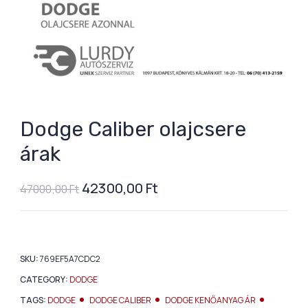
Dodge Caliber olajcsere
árak
42300,00
Ft
47000,00
Ft
SKU:
769EF5A7CDC2
CATEGORY:
DODGE
TAGS:
DODGE
DODGE CALIBER
DODGE KENŐANYAG ÁR