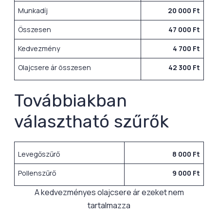
Munkadíj
20 000 Ft
Összesen
47 000 Ft
Kedvezmény
4 700 Ft
Olajcsere ár összesen
42 300 Ft
Továbbiakban
választható szűrők
Levegőszűrő
8 000 Ft
Pollenszűrő
9 000 Ft
A kedvezményes olajcsere ár ezeket nem
tartalmazza