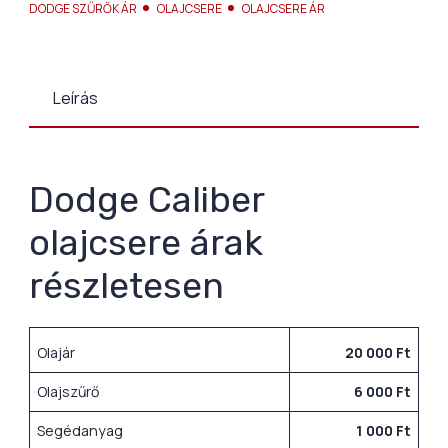
DODGE SZŰRŐK ÁR
OLAJCSERE
OLAJCSERE ÁR
Leírás
Dodge Caliber
olajcsere árak
részletesen
Olajár
20 000 Ft
Olajszűrő
6 000 Ft
Segédanyag
1 000 Ft