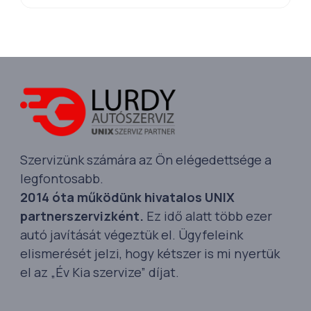
Szervizünk számára az Ön elégedettsége a
legfontosabb.
2014 óta működünk hivatalos UNIX
partnerszervizként.
Ez idő alatt több ezer
autó javítását végeztük el. Ügyfeleink
elismerését jelzi, hogy kétszer is mi nyertük
el az „Év Kia szervize” díjat.