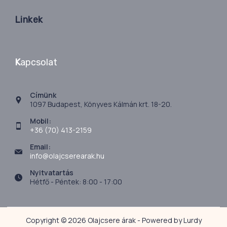
Linkek
K
apcsolat
Címünk
1097 Budapest, Könyves Kálmán krt. 18-20.
Mobil:
+36 (70) 413-2159
Email:
info@olajcserearak.hu
Nyitvatartás
Hétfő - Péntek: 8:00 - 17:00
Copyright © 2026 Olajcsere árak - Powered by Lurdy