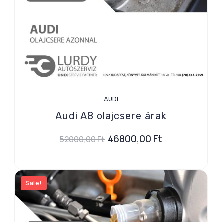
AUDI
Audi A8 olajcsere árak
46800,00
Ft
52000,00
Ft
Sale!