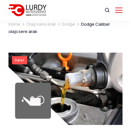
Home
Olajcsere árak
Dodge
Dodge Caliber
olajcsere árak
Sale!