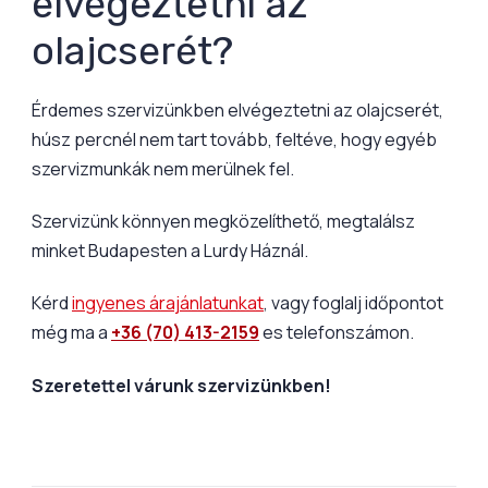
elvégeztetni az
olajcserét?
Érdemes szervizünkben elvégeztetni az olajcserét,
húsz percnél nem tart tovább, feltéve, hogy egyéb
szervizmunkák nem merülnek fel.
Szervizünk könnyen megközelíthető, megtalálsz
minket Budapesten a Lurdy Háznál.
Kérd
ingyenes árajánlatunkat
, vagy foglalj időpontot
még ma a
+36 (70) 413-2159
es telefonszámon.
Szeretettel várunk szervizünkben!