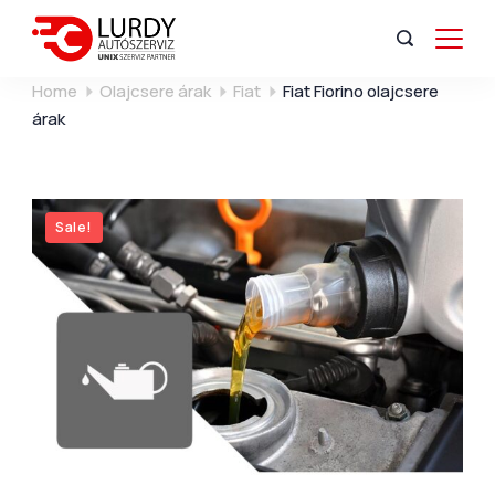
Home
Olajcsere árak
Fiat
Fiat Fiorino olajcsere
árak
Sale!