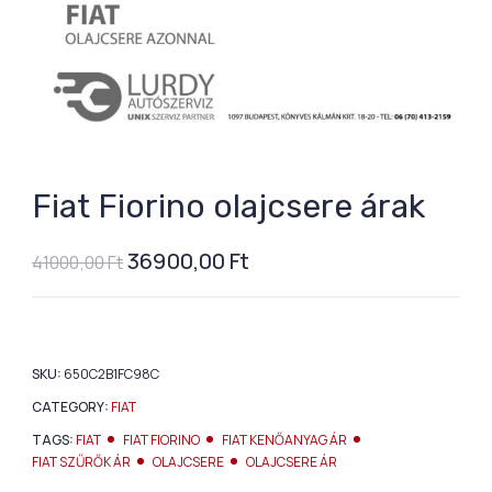
Fiat Fiorino olajcsere árak
36900,00
Ft
41000,00
Ft
SKU:
650C2B1FC98C
CATEGORY:
FIAT
TAGS:
FIAT
FIAT FIORINO
FIAT KENŐANYAG ÁR
FIAT SZŰRŐK ÁR
OLAJCSERE
OLAJCSERE ÁR