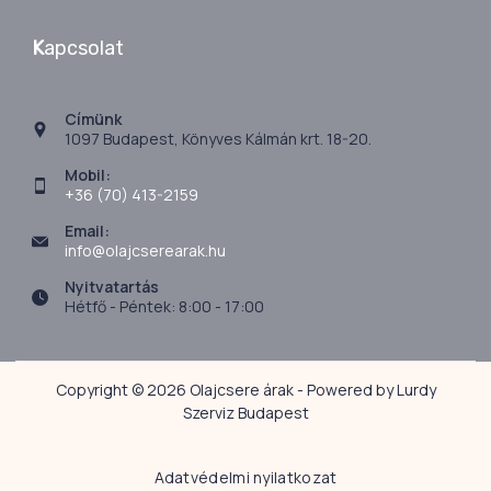
K
apcsolat
Címünk
1097 Budapest, Könyves Kálmán krt. 18-20.
Mobil:
+36 (70) 413-2159
Email:
info@olajcserearak.hu
Nyitvatartás
Hétfő - Péntek: 8:00 - 17:00
Copyright © 2026 Olajcsere árak - Powered by Lurdy
Szerviz Budapest
Adatvédelmi nyilatkozat