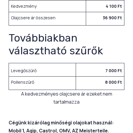
Kedvezmény
4 100 Ft
Olajcsere ár összesen
36 900 Ft
Továbbiakban
választható szűrők
Levegőszűrő
7 000 Ft
Pollenszűrő
8 000 Ft
A kedvezményes olajcsere ár ezeket nem
tartalmazza
Cégünk kizárólag minőségi olajokat használ:
Mobil 1, Agip, Castrol, OMV, AZ Meisterteile.