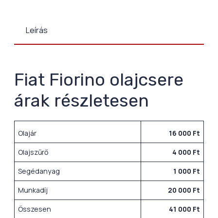
Leírás
Fiat Fiorino olajcsere
árak részletesen
Olajár
16 000 Ft
Olajszűrő
4 000 Ft
Segédanyag
1 000 Ft
Munkadíj
20 000 Ft
Összesen
41 000 Ft