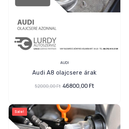
AUDI
Audi A8 olajcsere árak
46800,00
Ft
52000,00
Ft
Sale!