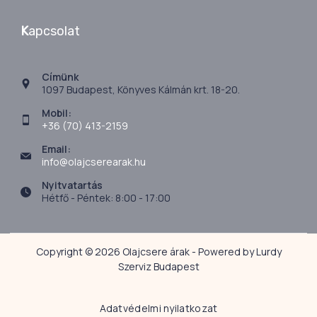
K
apcsolat
Címünk
1097 Budapest, Könyves Kálmán krt. 18-20.
Mobil:
+36 (70) 413-2159
Email:
info@olajcserearak.hu
Nyitvatartás
Hétfő - Péntek: 8:00 - 17:00
Copyright © 2026 Olajcsere árak - Powered by Lurdy
Szerviz Budapest
Adatvédelmi nyilatkozat