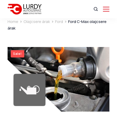
Home
Olajcsere árak
Ford
Ford C-Max olajcsere
árak
Sale!