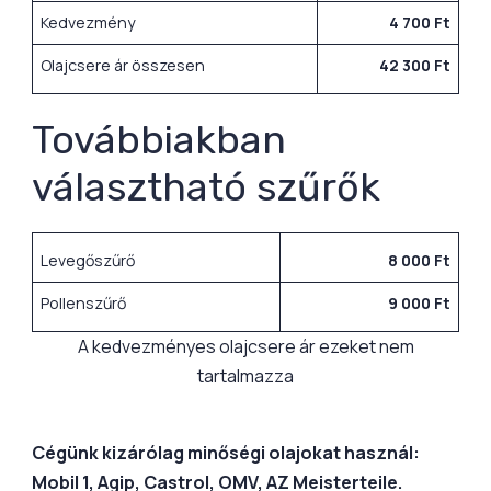
Kedvezmény
4 700 Ft
Olajcsere ár összesen
42 300 Ft
Továbbiakban
választható szűrők
Levegőszűrő
8 000 Ft
Pollenszűrő
9 000 Ft
A kedvezményes olajcsere ár ezeket nem
tartalmazza
Cégünk kizárólag minőségi olajokat használ:
Mobil 1, Agip, Castrol, OMV, AZ Meisterteile.