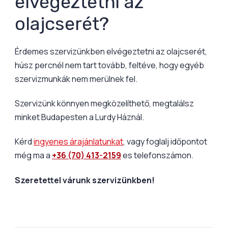
elvégeztetni az
olajcserét?
Érdemes szervizünkben elvégeztetni az olajcserét,
húsz percnél nem tart tovább, feltéve, hogy egyéb
szervizmunkák nem merülnek fel.
Szervizünk könnyen megközelíthető, megtalálsz
minket Budapesten a Lurdy Háznál.
Kérd
ingyenes árajánlatunkat
, vagy foglalj időpontot
még ma a
+36 (70) 413-2159
es telefonszámon.
Szeretettel várunk szervizünkben!