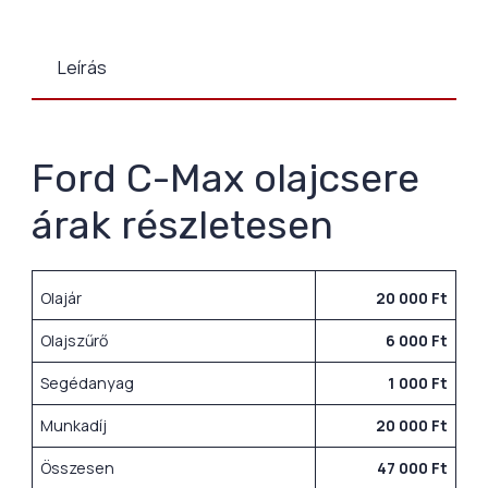
Leírás
Ford C-Max olajcsere
árak részletesen
Olajár
20 000 Ft
Olajszűrő
6 000 Ft
Segédanyag
1 000 Ft
Munkadíj
20 000 Ft
Összesen
47 000 Ft