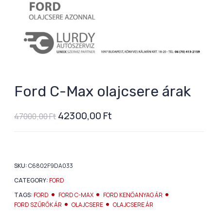
Ford C-Max olajcsere árak
42300,00
Ft
47000,00
Ft
SKU:
C6802F9DA033
CATEGORY:
FORD
TAGS:
FORD
FORD C-MAX
FORD KENŐANYAG ÁR
FORD SZŰRŐK ÁR
OLAJCSERE
OLAJCSERE ÁR