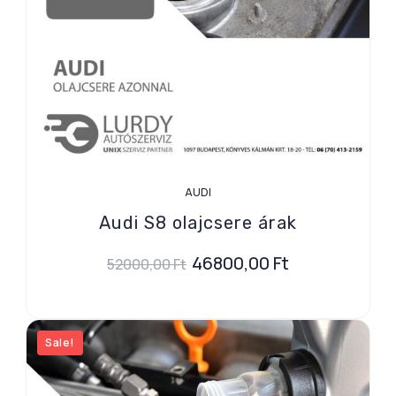
AUDI
Audi S8 olajcsere árak
46800,00
Ft
52000,00
Ft
Sale!