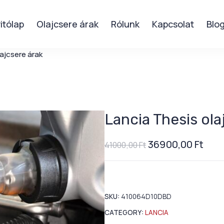
itólap
Olajcsere árak
Rólunk
Kapcsolat
Blo
lajcsere árak
Lancia Thesis ola
36900,00
Ft
41000,00
Ft
SKU:
410064D10DBD
CATEGORY:
LANCIA