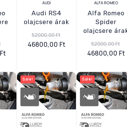
AUDI
ALFA ROMEO
eo
Audi RS4
Alfa Romeo
ere
olajcsere árak
Spider
olajcsere ára
52000,00
Ft
46800,00
Ft
t
52000,00
Ft
Ft
46800,00
Ft
Sale!
Sale!