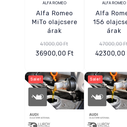
ALFA ROMEO
ALFA ROMEO
Alfa Romeo
Alfa Rom
MiTo olajcsere
156 olajcs
árak
árak
41000,00
Ft
47000,00
F
36900,00
Ft
42300,00
Sale!
Sale!