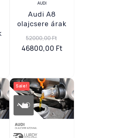
AUDI
Audi A8
olajcsere árak
k
52000,00
Ft
46800,00
Ft
Sale!