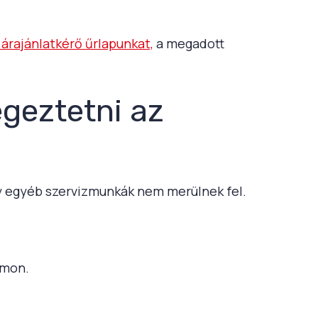
i árajánlatkérő űrlapunkat,
a megadott
égeztetni az
gy egyéb szervizmunkák nem merülnek fel.
ámon.