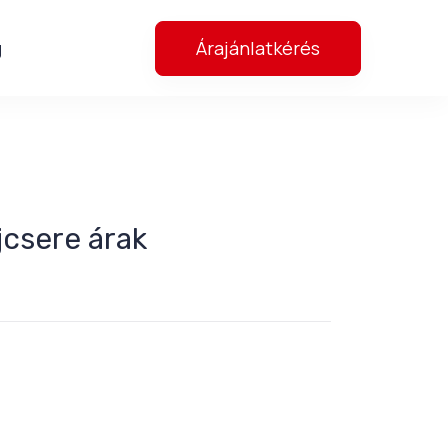
Árajánlatkérés
g
jcsere árak