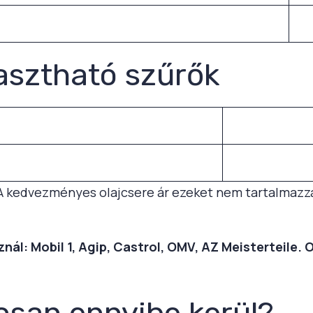
asztható szűrők
A kedvezményes olajcsere ár ezeket nem tartalmazz
ál: Mobil 1, Agip, Castrol, OMV, AZ Meisterteile. 
osan ennyibe kerül?