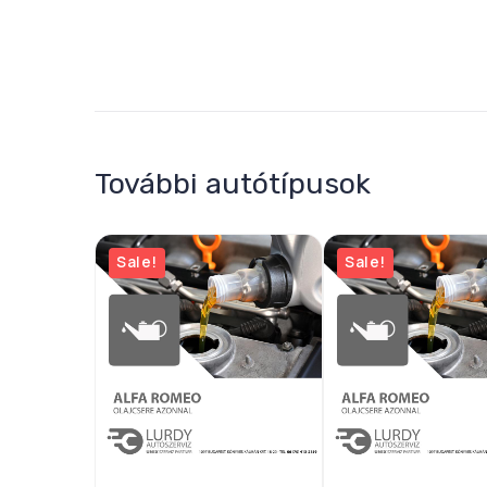
További autótípusok
Sale!
Sale!