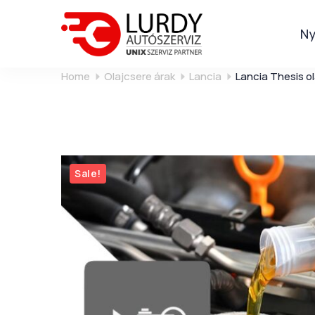
Ny
Home
Olajcsere árak
Lancia
Lancia Thesis o
Sale!