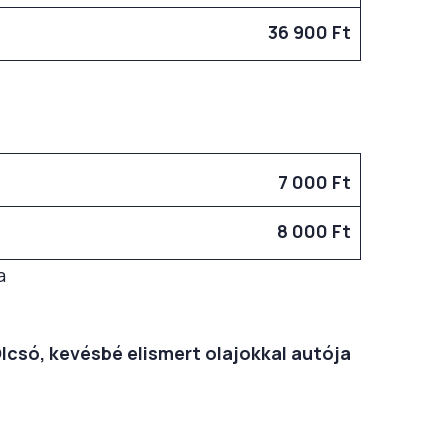
36 900 Ft
7 000 Ft
8 000 Ft
a
Olcsó, kevésbé elismert olajokkal autója