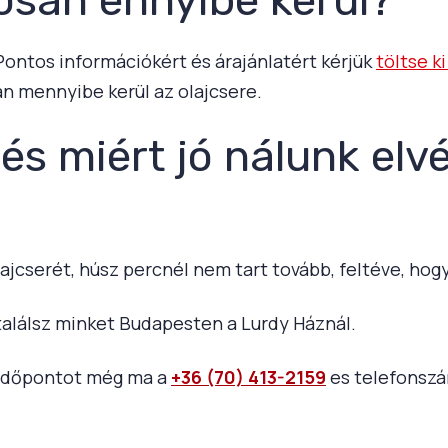
 Pontos információkért és árajánlatért kérjük
töltse k
n mennyibe kerül az olajcsere.
 és miért jó nálunk elv
ajcserét, húsz percnél nem tart tovább, feltéve, ho
alálsz minket Budapesten a Lurdy Háznál.
j időpontot még ma a
+36 (70) 413-2159
es telefonsz