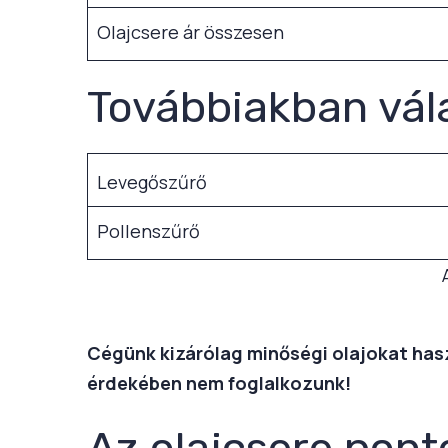
Olajcsere ár összesen
Továbbiakban vál
Levegőszűrő
Pollenszűrő
Cégünk kizárólag minőségi olajokat haszn
érdekében nem foglalkozunk!
Az olajcsere pont