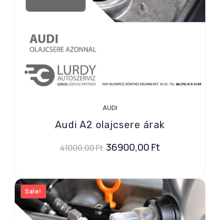
AUDI
Audi A2 olajcsere árak
36900,00
Ft
41000,00
Ft
Sale!