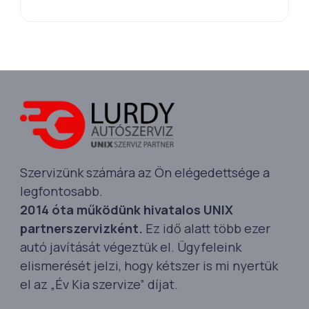
Szervizünk számára az Ön elégedettsége a
legfontosabb.
2014 óta működünk hivatalos UNIX
partnerszervizként.
Ez idő alatt több ezer
autó javítását végeztük el. Ügyfeleink
elismerését jelzi, hogy kétszer is mi nyertük
el az „Év Kia szervize” díjat.