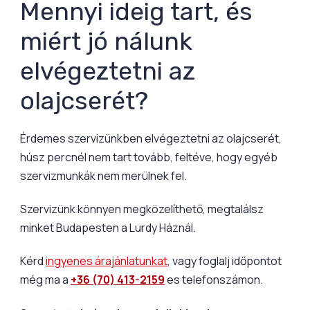
Mennyi ideig tart, és
miért jó nálunk
elvégeztetni az
olajcserét?
Érdemes szervizünkben elvégeztetni az olajcserét,
húsz percnél nem tart tovább, feltéve, hogy egyéb
szervizmunkák nem merülnek fel.
Szervizünk könnyen megközelíthető, megtalálsz
minket Budapesten a Lurdy Háznál.
Kérd
ingyenes árajánlatunkat
, vagy foglalj időpontot
még ma a
+36 (70) 413-2159
es telefonszámon.