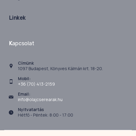
Linkek
K
apcsolat
Címünk
1097 Budapest, Könyves Kálmán krt. 18-20.
Mobil:
+36 (70) 413-2159
Email:
info@olajcserearak.hu
Nyitvatartás
Hétfő - Péntek: 8:00 - 17:00