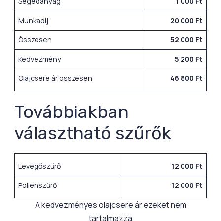
Segédanyag
1 000 Ft
Munkadíj
20 000 Ft
Összesen
52 000 Ft
Kedvezmény
5 200 Ft
Olajcsere ár összesen
46 800 Ft
Továbbiakban
választható szűrők
Levegőszűrő
12 000 Ft
Pollenszűrő
12 000 Ft
A kedvezményes olajcsere ár ezeket nem
tartalmazza