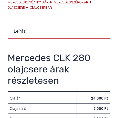
MERCEDES KENŐANYAG ÁR
MERCEDES SZŰRŐK ÁR
OLAJCSERE
OLAJCSERE ÁR
Leírás
Mercedes CLK 280
olajcsere árak
részletesen
Olajár
24 000 Ft
Olajszűrő
7 000 Ft