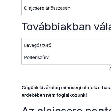
Olajcsere ár összesen
Továbbiakban vál
Levegőszűrő
Pollenszűrő
Cégünk kizárólag minőségi olajokat haszn
érdekében nem foglalkozunk!
Az olajcsere pont