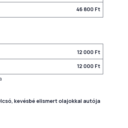
46 800 Ft
12 000 Ft
12 000 Ft
a
Olcsó, kevésbé elismert olajokkal autója