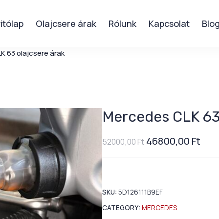
itólap
Olajcsere árak
Rólunk
Kapcsolat
Blo
 63 olajcsere árak
Mercedes CLK 63 
46800,00
Ft
52000,00
Ft
SKU:
5D126111B9EF
CATEGORY:
MERCEDES