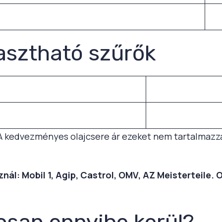
asztható szűrők
A kedvezményes olajcsere ár ezeket nem tartalmazz
ál: Mobil 1, Agip, Castrol, OMV, AZ Meisterteile. 
osan ennyibe kerül?