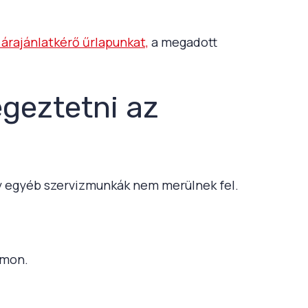
i árajánlatkérő űrlapunkat,
a megadott
égeztetni az
gy egyéb szervizmunkák nem merülnek fel.
ámon.