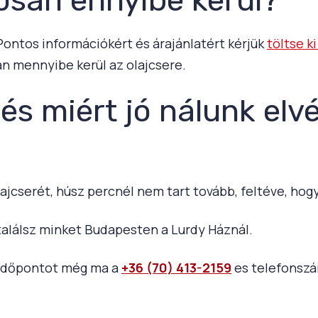
 Pontos információkért és árajánlatért kérjük
töltse k
n mennyibe kerül az olajcsere.
 és miért jó nálunk elv
ajcserét, húsz percnél nem tart tovább, feltéve, ho
alálsz minket Budapesten a Lurdy Háznál.
j időpontot még ma a
+36 (70) 413-2159
es telefonsz