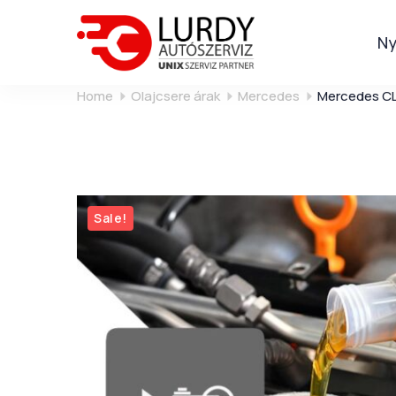
Ny
Home
Olajcsere árak
Mercedes
Mercedes CLK
Sale!