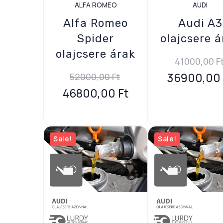
ALFA ROMEO
AUDI
Alfa Romeo
Audi A3
Spider
olajcsere á
olajcsere árak
41000,00
F
36900,00
52000,00
Ft
46800,00
Ft
Sale!
Sale!