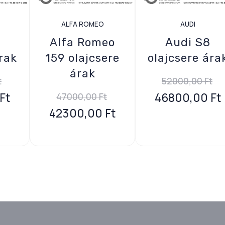
ALFA ROMEO
AUDI
Alfa Romeo
Audi S8
rak
159 olajcsere
olajcsere ára
árak
t
52000,00
Ft
Ft
46800,00
Ft
47000,00
Ft
42300,00
Ft