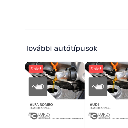
További autótípusok
Sale!
Sale!