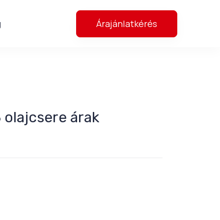
Árajánlatkérés
g
olajcsere árak