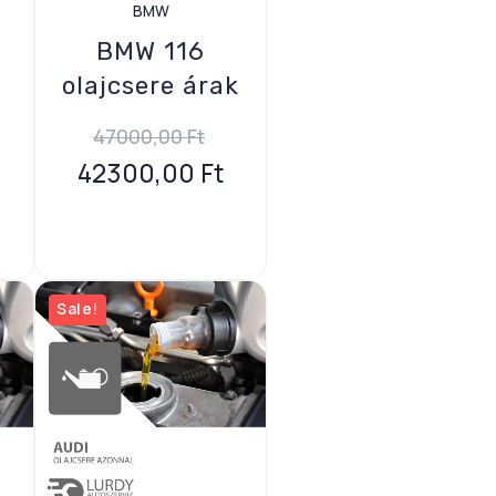
BMW
BMW 116
e
olajcsere árak
47000,00
Ft
42300,00
Ft
Sale!