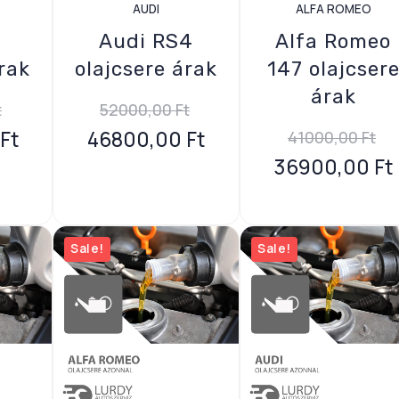
AUDI
ALFA ROMEO
Audi RS4
Alfa Romeo
rak
olajcsere árak
147 olajcser
árak
t
52000,00
Ft
Ft
46800,00
Ft
41000,00
Ft
36900,00
Ft
Sale!
Sale!