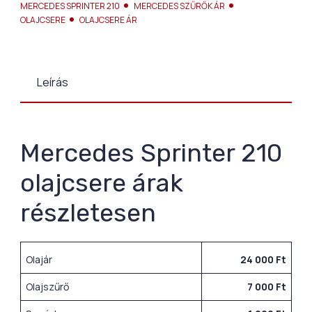
MERCEDES SPRINTER 210
MERCEDES SZŰRŐK ÁR
OLAJCSERE
OLAJCSERE ÁR
Leírás
Mercedes Sprinter 210
olajcsere árak
részletesen
Olajár
24 000 Ft
Olajszűrő
7 000 Ft