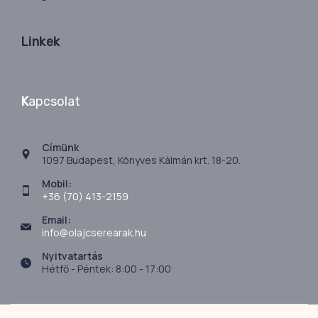
Linkek
K
apcsolat
Címünk
1097 Budapest, Könyves Kálmán krt. 18-20.
Mobil:
+36 (70) 413-2159
Email:
info@olajcserearak.hu
Nyitvatartás
Hétfő - Péntek: 8:00 - 17:00