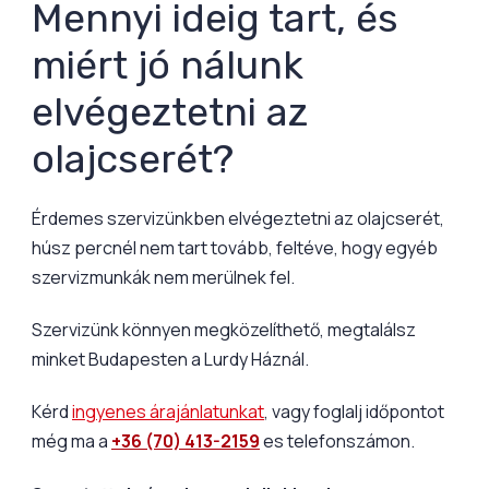
Mennyi ideig tart, és
miért jó nálunk
elvégeztetni az
olajcserét?
Érdemes szervizünkben elvégeztetni az olajcserét,
húsz percnél nem tart tovább, feltéve, hogy egyéb
szervizmunkák nem merülnek fel.
Szervizünk könnyen megközelíthető, megtalálsz
minket Budapesten a Lurdy Háznál.
Kérd
ingyenes árajánlatunkat
, vagy foglalj időpontot
még ma a
+36 (70) 413-2159
es telefonszámon.