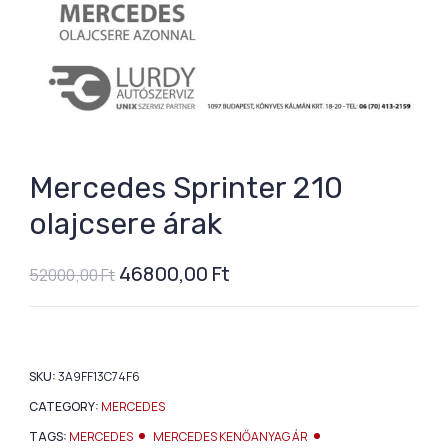
Mercedes Sprinter 210
olajcsere árak
46800,00
Ft
52000,00
Ft
SKU:
3A9FF13C74F6
CATEGORY:
MERCEDES
TAGS:
MERCEDES
MERCEDES KENŐANYAG ÁR