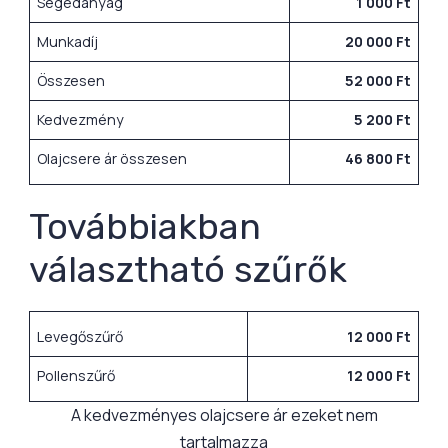
Segédanyag
1 000 Ft
Munkadíj
20 000 Ft
Összesen
52 000 Ft
Kedvezmény
5 200 Ft
Olajcsere ár összesen
46 800 Ft
Továbbiakban
választható szűrők
Levegőszűrő
12 000 Ft
Pollenszűrő
12 000 Ft
A kedvezményes olajcsere ár ezeket nem
tartalmazza