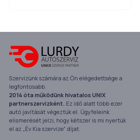
Szervizünk számára az Ön elégedettsége a
legfontosabb.
2014 óta működünk hivatalos UNIX
partnerszervizként.
Ez idő alatt több ezer
autó javítását végeztük el. Ügyfeleink
elismerését jelzi, hogy kétszer is mi nyertük
el az „Év Kia szervize” díjat.