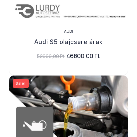
AUDI
Audi S5 olajcsere árak
46800,00
Ft
52000,00
Ft
Sale!