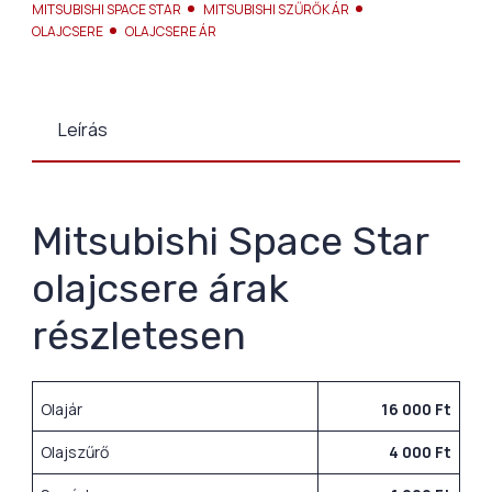
MITSUBISHI SPACE STAR
MITSUBISHI SZŰRŐK ÁR
OLAJCSERE
OLAJCSERE ÁR
Leírás
Mitsubishi Space Star
olajcsere árak
részletesen
Olajár
16 000 Ft
Olajszűrő
4 000 Ft