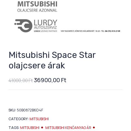
Mitsubishi Space Star
olajcsere árak
36900,00
Ft
41000,00
Ft
SKU:
50B0872B6D4F
CATEGORY:
MITSUBISHI
TAGS:
MITSUBISHI
MITSUBISHI KENŐANYAG ÁR