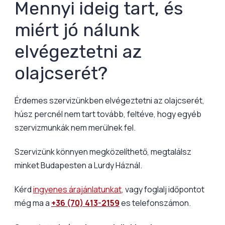
Mennyi ideig tart, és
miért jó nálunk
elvégeztetni az
olajcserét?
Érdemes szervizünkben elvégeztetni az olajcserét,
húsz percnél nem tart tovább, feltéve, hogy egyéb
szervizmunkák nem merülnek fel.
Szervizünk könnyen megközelíthető, megtalálsz
minket Budapesten a Lurdy Háznál.
Kérd
ingyenes árajánlatunkat
, vagy foglalj időpontot
még ma a
+36 (70) 413-2159
es telefonszámon.