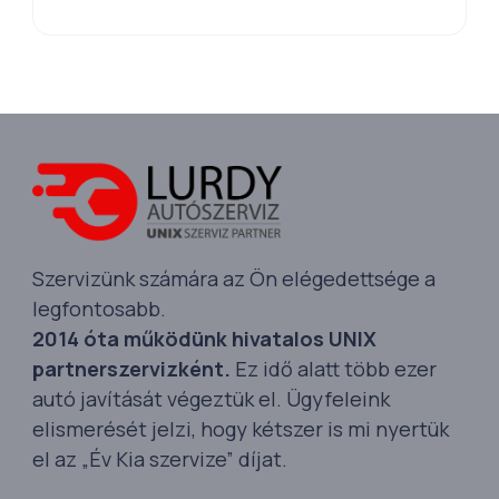
Szervizünk számára az Ön elégedettsége a
legfontosabb.
2014 óta működünk hivatalos UNIX
partnerszervizként.
Ez idő alatt több ezer
autó javítását végeztük el. Ügyfeleink
elismerését jelzi, hogy kétszer is mi nyertük
el az „Év Kia szervize” díjat.