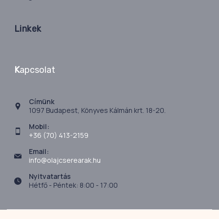
Linkek
K
apcsolat
Címünk
1097 Budapest, Könyves Kálmán krt. 18-20.
Mobil:
+36 (70) 413-2159
Email:
info@olajcserearak.hu
Nyitvatartás
Hétfő - Péntek: 8:00 - 17:00