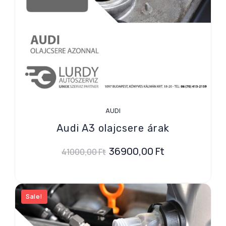
AUDI
Audi A3 olajcsere árak
36900,00
Ft
41000,00
Ft
Sale!