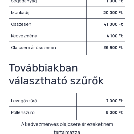
Segédanyag
1 000 Ft
Munkadíj
20 000 Ft
Összesen
41 000 Ft
Kedvezmény
4 100 Ft
Olajcsere ár összesen
36 900 Ft
Továbbiakban
választható szűrők
Levegőszűrő
7 000 Ft
Pollenszűrő
8 000 Ft
A kedvezményes olajcsere ár ezeket nem
tartalmazza