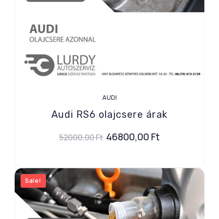
AUDI
Audi RS6 olajcsere árak
46800,00
Ft
52000,00
Ft
Sale!